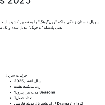
دانلود سریال
سریال داستان زندگی ملکه "وون‌گیونگ" را به تصویر کشیده است
یعنی پادشاه "ته‌جونگ" تبدیل شده و یک سلطنت
جزئیات سریال
سال انتشار
2025
رده بندی
ثبت نشده
1 Seasons
مدت هر اپیزود
تعداد فصل
1
سریال دوبله فارسی / Drama / کره ای
ژانرها