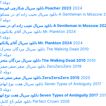
دوبله
7
2024
دانلود سریال شکارچی غیرمجاز Poacher 2023
دوبله
7
ود سریال نجیب زاده ای در مسکو A Gentleman in Moscow 2024
دوبله
1
2024
دانلود سریال آقای پلانکتون Mr. Plankton 2024
دوبله
.2
2010
دانلود سریال مردگان متحرک The Walking Dead 2010
دوبله
.2
2020
دانلود سریال صفر،صفر،صفر ZeroZeroZero 2019
دوبله
.3
201
دانلود سریال هفت نوع ابهام Seven Types of Ambiguity 2017