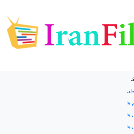
ک
لی
 ها
 ها
 ها