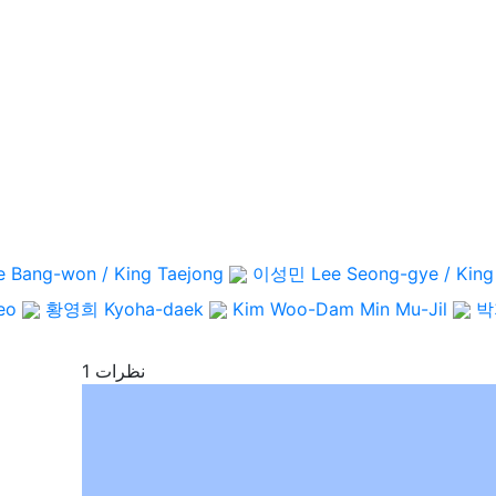
e Bang-won / King Taejong
이성민
Lee Seong-gye / King
eo
황영희
Kyoha-daek
Kim Woo-Dam
Min Mu-Jil
박
1 نظرات