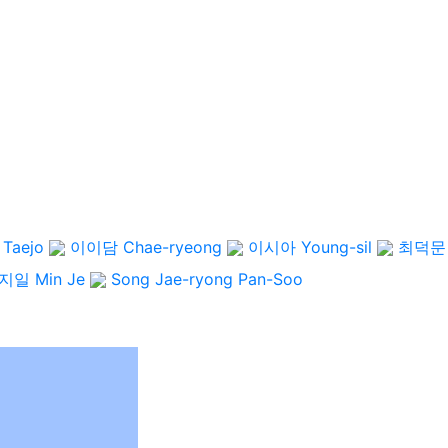
 Taejo
이이담
Chae-ryeong
이시아
Young-sil
최덕문
지일
Min Je
Song Jae-ryong
Pan-Soo