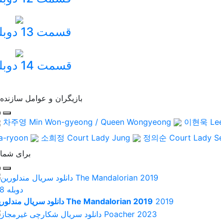
قسمت 13 دوبله
قسمت 14 دوبله
بازیگران و عوامل سازنده
차주영
Min Won-gyeong / Queen Wongyeong
이현욱
Le
a-ryoon
소희정
Court Lady Jung
정의순
Court Lady S
برای شما
دوبله
.8
2019
دانلود سریال مندلورین The Mandalorian 2019