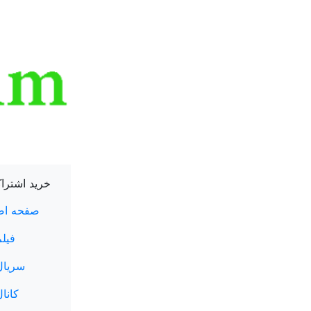
خرید اشترا
صفحه اص
فیلم
سریال
کانال