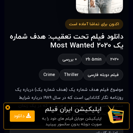
اکنون برای تماشا آماده است
دانلود فیلم تحت تعقیب: هدف شماره
یک Most Wanted 2020
2020
2h 5min
0 بررسی
فیلم دوبله فارسی
Thriller
Crime
موضوع فیلم هدف شماره یک (هدف شماره یک) درباره یک
روزنامه نگار کانادایی است که در سال 1989 درباره شرایط
مشکوک دستگیری یک معتاد به هروئین که در یک زندان
اپلیکیشن ایران فیلم
تایلندی زندانی شده، تحقیق می کند.
دانلود
اپلیکیشن موبایل فیلم های خود را به
صورت دوبله بدون سانسور ببینید
امتیاز کاربران